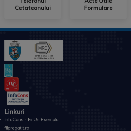
Telefonul
Acte Utile
Telefonul
Acte Utile
Cetateanului
Formulare
Linkuri
InfoCons - Fii Un Exemplu
fiipregatit.ro