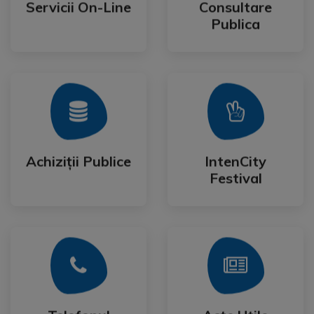
Servicii On-Line
Consultare
Servicii On-Line
Consultare
Publica
Mai Mult
Mai Mult
Festival
Achiziții Publice
IntenCity
Achiziții Publice
IntenCity
Festival
Mai Mult
Mai Mult
Cetateanului
Formulare