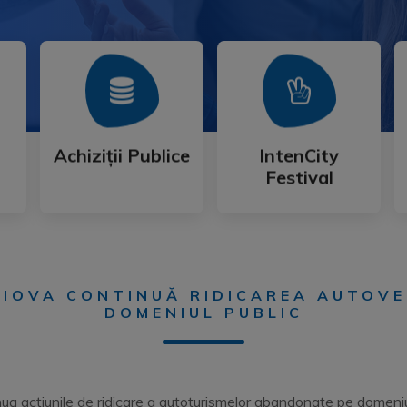
Mai Mult
Mai Mult
Festival
Achiziții Publice
IntenCity
Achiziții Publice
IntenCity
Festival
RAIOVA CONTINUĂ RIDICAREA AUTOV
DOMENIUL PUBLIC
ua acțiunile de ridicare a autoturismelor abandonate pe domeniul