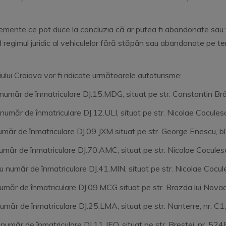
lemente ce pot duce la concluzia că ar putea fi abandonate sau 
gimul juridic al vehiculelor fără stăpân sau abandonate pe tere
ului Craiova vor fi ridicate următoarele autoturisme:
 număr de înmatriculare DJ.15.MDG, situat pe str. Constantin Br
 număr de înmatriculare DJ.12.ULI, situat pe str. Nicolae Cocule
 număr de înmatriculare DJ.09.JXM situat pe str. George Ene
umăr de înmatriculare DJ.70.AMC, situat pe str. Nicolae Cocule
 albă, cu număr de înmatriculare DJ.41.MIN, situat pe
 număr de înmatriculare DJ.09.MCG situat pe str. Brazda lui 
măr de înmatriculare DJ.25.LMA, situat pe str. Nanterre, nr. C1;
număr de înmatriculare DJ.11.JEO, situat pe str. Brestei, nr. 524