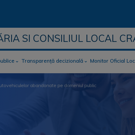
ĂRIA SI CONSILIUL LOCAL CR
publice
Transparență decizională
Monitor Oficial Loc
 autovehiculelor abandonate pe domeniul public