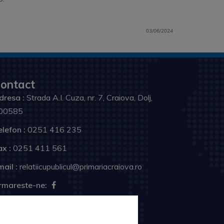
03/06/2024
ontact
dresa :
Strada A.I. Cuza, nr. 7, Craiova, Dolj,
00585
elefon :
0251 416 235
ax :
0251 411 561
ail :
relatiicupublicul@primariacraiova.ro
rmareste-ne: