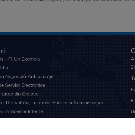
ri
C
s - Fii Un Exemplu
A
2
tit.ro
ia Națională Anticorupție
T
de Servicii Electronice
F
itatea din Craiova
Em
ul Dezvoltării, Lucrărilor Publice și Administrației
rul Afacerilor Interne
U
ia Prefectului Dolj
ul Judeţean Dolj