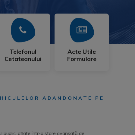
Mai Mult
Mai Mult
Cetateanului
Formulare
Telefonul
Acte Utile
Telefonul
Acte Utile
Cetateanului
Formulare
EHICULELOR ABANDONATE PE
 public, aflate într-o stare avansată de