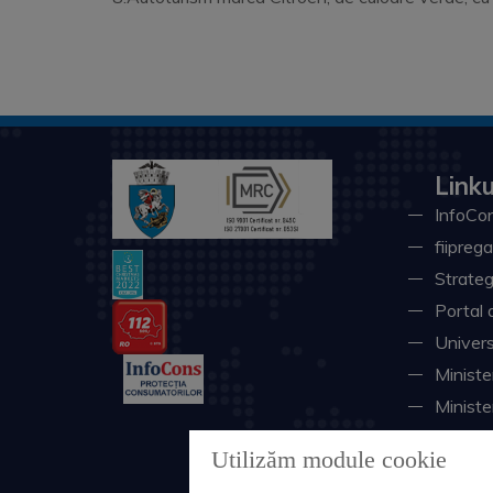
Linku
InfoCon
fiiprega
Strateg
Portal 
Univers
Minister
Ministe
Instituţ
Utilizăm module cookie
Consili