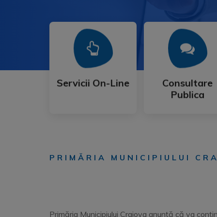
Mai Mult
Mai Mult
Publica
Servicii On-Line
Consultare
Servicii On-Line
Consultare
Publica
PRIMĂRIA MUNICIPIULUI C
Primăria Municipiului Craiova anunţă că va contin