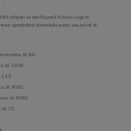
fără stăpân se desfășoară în baza Legii nr.
nuri aparţinând domeniului public sau privat al
âncoveanu, bl. 8A;
scu, bl. 103B;
scu, bl. C13;
scu, bl. 90B2;
 str. Nicolae Coculescu, bl. 90B2;
Novac, bl. 73;
B.