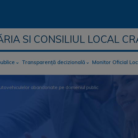
ĂRIA SI CONSILIUL LOCAL CR
publice
Transparență decizională
Monitor Oficial Loc
 autovehiculelor abandonate pe domeniul public