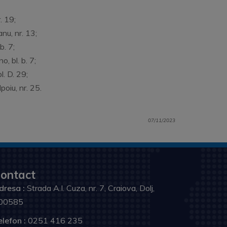
. 19;
nu, nr. 13;
b. 7;
, bl. b. 7;
. D. 29;
oiu, nr. 25.
07/11/2023
ontact
dresa :
Strada A.I. Cuza, nr. 7, Craiova, Dolj,
00585
elefon :
0251 416 235