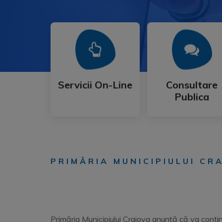
Mai Mult
Mai Mult
Publica
Servicii On-Line
Consultare
Servicii On-Line
Consultare
Publica
PRIMĂRIA MUNICIPIULUI C
Primăria Municipiului Craiova anunţă că va contin