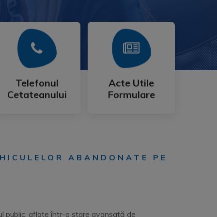
Mai Mult
Mai Mult
Cetateanului
Formulare
Telefonul
Acte Utile
Telefonul
Acte Utile
Cetateanului
Formulare
EHICULELOR ABANDONATE PE
 public, aflate într-o stare avansată de