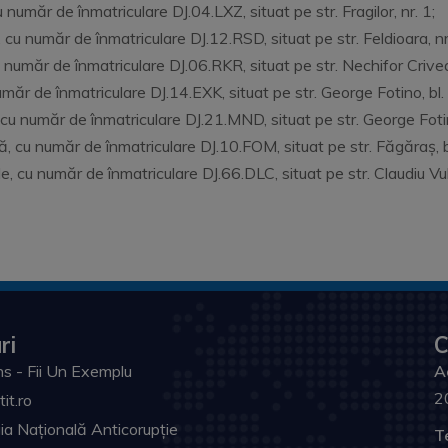
umăr de înmatriculare DJ.04.LXZ, situat pe str. Fragilor, nr. 1;
u număr de înmatriculare DJ.12.RSD, situat pe str. Feldioara, nr
număr de înmatriculare DJ.06.RKR, situat pe str. Nechifor Crivea
măr de înmatriculare DJ.14.EXK, situat pe str. George Fotino, bl. 
cu număr de înmatriculare DJ.21.MND, situat pe str. George Fotino
, cu număr de înmatriculare DJ.10.FOM, situat pe str. Făgăraș, bl
 cu număr de înmatriculare DJ.66.DLC, situat pe str. Claudiu Vulp
ri
C
s - Fii Un Exemplu
A
2
tit.ro
ia Națională Anticorupție
T