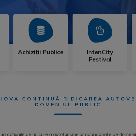
Mai Mult
Mai Mult
Festival
Achiziții Publice
IntenCity
Achiziții Publice
IntenCity
Festival
RAIOVA CONTINUĂ RIDICAREA AUTOV
DOMENIUL PUBLIC
ua acțiunile de ridicare a autoturismelor abandonate pe domeniul