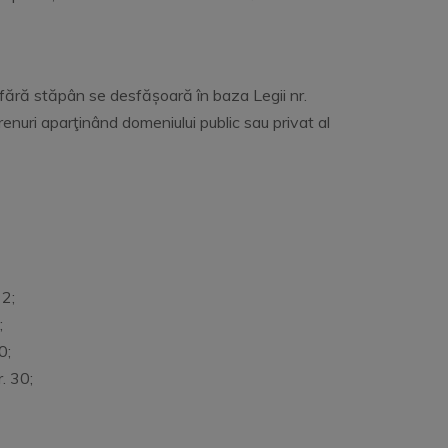
fără stăpân se desfășoară în baza Legii nr.
nuri aparţinând domeniului public sau privat al
 2;
;
0;
. 30;