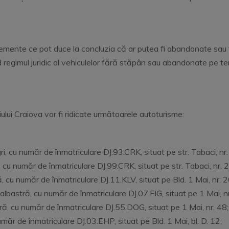
lemente ce pot duce la concluzia că ar putea fi abandonate sau 
gimul juridic al vehiculelor fără stăpân sau abandonate pe tere
ului Craiova vor fi ridicate următoarele autoturisme:
 cu număr de înmatriculare DJ.93.CRK, situat pe str. Tabaci, nr.
 cu număr de înmatriculare DJ.99.CRK, situat pe str. Tabaci, nr. 2
cu număr de înmatriculare DJ.11.KLV, situat pe Bld. 1 Mai, nr. 2
astră, cu număr de înmatriculare DJ.07.FIG, situat pe 1 Mai, nr
, cu număr de înmatriculare DJ.55.DOG, situat pe 1 Mai, nr. 48;
măr de înmatriculare DJ.03.EHP, situat pe Bld. 1 Mai, bl. D. 12;