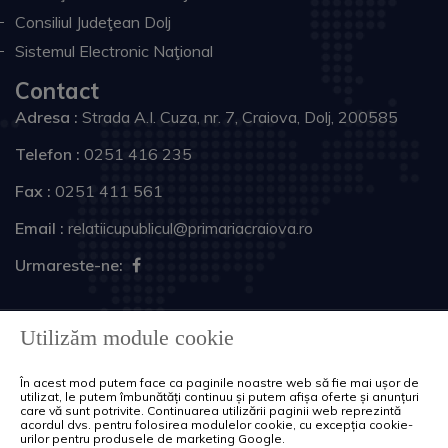
Consiliul Judeţean Dolj
Sistemul Electronic Naţional
Contact
Adresa :
Strada A.I. Cuza, nr. 7, Craiova, Dolj, 200585
Telefon :
0251 416 235
Fax :
0251 411 561
Email :
relatiicupublicul@primariacraiova.ro
Urmareste-ne:
Copyright © 2026 Primăria Municipiului Craiova. Toate
Utilizăm module cookie
drepturile rezervate.
În acest mod putem face ca paginile noastre web să fie mai ușor de
Harta site
Politica de cookie-uri
utilizat, le putem îmbunătăți continuu și putem afișa oferte și anunțuri
care vă sunt potrivite. Continuarea utilizării paginii web reprezintă
acordul dvs. pentru folosirea modulelor cookie, cu excepția cookie-
urilor pentru produsele de marketing Google.