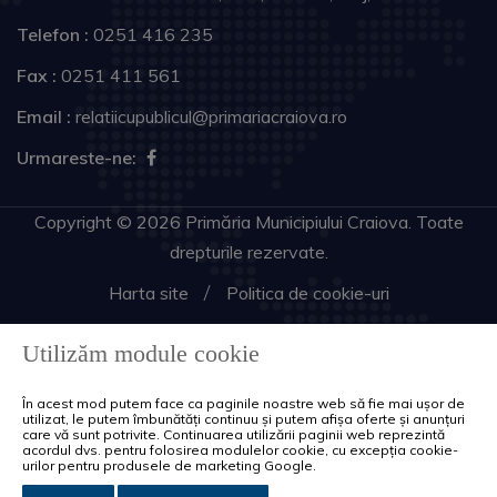
Telefon :
0251 416 235
Fax :
0251 411 561
Email :
relatiicupublicul@primariacraiova.ro
Urmareste-ne:
Copyright © 2026 Primăria Municipiului Craiova. Toate
drepturile rezervate.
Harta site
Politica de cookie-uri
Utilizăm module cookie
În acest mod putem face ca paginile noastre web să fie mai ușor de
utilizat, le putem îmbunătăți continuu și putem afișa oferte și anunțuri
care vă sunt potrivite. Continuarea utilizării paginii web reprezintă
acordul dvs. pentru folosirea modulelor cookie, cu excepția cookie-
urilor pentru produsele de marketing Google.