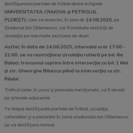
desfăşurarea partidei de fotbal dintre echipele
UNIVERSITATEA CRAIOVA şi PETROLUL
PLOIEȘTI,
care va avea loc, în ziua de
24
.08.
2025
, pe
Stadionul Ion Oblemenco, vor fi instituite restricții de
circulație pe mai multe sectoare de drum.
Astfel, în data de 24
.08
.2025, intervalul orar 17
:0
0
-
21:00, se va restricţiona circulaţia rutieră pe bd. Ilie
Balaci, tronsonul cuprins între intersecţia cu bd. 1 Mai
şi str. Gheorghe Bibescu până la intersecţia cu str.
Râului.
Traficul rutier, în zona şi perioada menţionate, va fi deviat
pe arterele adiacente.
Pe timpul desfășurării partidei de fotbal, circulația
vehiculelor și a pietonilor în zona stadionului Ion Oblemenco
se va desfășura normal.