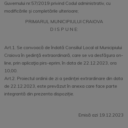
Guvernului nr.57/2019 privind Codul administrativ, cu
modificările și completările ulterioare;
PRIMARUL MUNICIPIULUI CRAIOVA
D I S P U N E:
Art.1. Se convoacă de îndată Consiliul Local al Municipiului
Craiova în şedinţă extraordinară, care se va desfăşura on-
line, prin aplicaţia pirs-eprim, în data de 22.12.2023, ora
10,00.
Art.2. Proiectul ordinii de zi a ședinței extrardinare din data
de 22.12.2023, este prevăzut în anexa care face parte
integrantă din prezenta dispoziție.
Emisă azi 19.12.2023