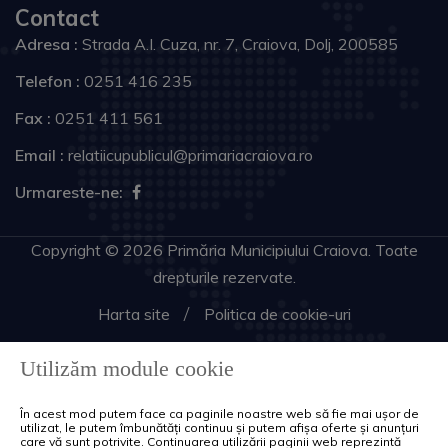
Contact
Adresa :
Strada A.I. Cuza, nr. 7, Craiova, Dolj, 200585
Telefon :
0251 416 235
Fax :
0251 411 561
Email :
relatiicupublicul@primariacraiova.ro
Urmareste-ne:
Copyright © 2026 Primăria Municipiului Craiova. Toate
drepturile rezervate.
Harta site
Politica de cookie-uri
Utilizăm module cookie
În acest mod putem face ca paginile noastre web să fie mai ușor de
utilizat, le putem îmbunătăți continuu și putem afișa oferte și anunțuri
care vă sunt potrivite. Continuarea utilizării paginii web reprezintă