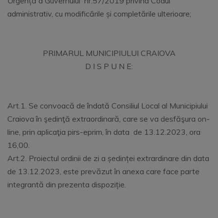
Urgență a Guvernului nr.57/2019 privind Codul
administrativ, cu modificările și completările ulterioare;
PRIMARUL MUNICIPIULUI CRAIOVA
D I S P U N E:
Art.1. Se convoacă de îndată Consiliul Local al Municipiului
Craiova în şedinţă extraordinară, care se va desfăşura on-
line, prin aplicaţia pirs-eprim, în data de 13.12.2023, ora
16,00.
Art.2. Proiectul ordinii de zi a ședinței extrardinare din data
de 13.12.2023, este prevăzut în anexa care face parte
integrantă din prezenta dispoziție.