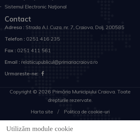
Sistemul Electronic Naţional
Contact
Adresa :
Strada A.I. Cuza, nr. 7, Craiova, Dolj, 200585
Telefon :
0251 416 235
Fax :
0251 411 561
Email :
relatiicupublicul@primariacraiova.ro
Urmareste-ne:
Copyright © 2026 Primăria Municipiului Craiova. Toate
drepturile rezervate.
Harta site
Politica de cookie-uri
Utilizăm module cookie