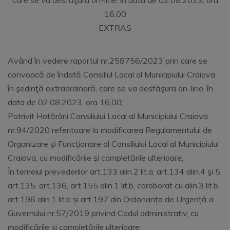
care se va desfăşura on-line, în data de 02.08.2023, ora
16,00
EXTRAS
Având în vedere raportul nr.258756/2023 prin care se
convoacă de îndată Consiliul Local al Municipiului Craiova
în şedinţă extraordinară, care se va desfăşura on-line, în
data de 02.08.2023, ora 16,00;
Potrivit Hotărârii Consiliului Local al Municipiului Craiova
nr.94/2020 referitoare la modificarea Regulamentului de
Organizare şi Funcţionare al Consiliului Local al Municipiului
Craiova, cu modificările şi completările ulterioare;
În temeiul prevederilor art.133 alin.2 lit.a, art.134 alin.4 şi 5,
art.135, art.136, art.155 alin.1 lit.b, coroborat cu alin.3 lit.b,
art.196 alin.1 lit.b și art.197 din Ordonanța de Urgență a
Guvernului nr.57/2019 privind Codul administrativ, cu
modificările și completările ulterioare;