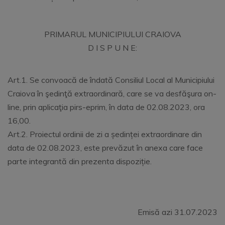
PRIMARUL MUNICIPIULUI CRAIOVA
D I S P U N E:
Art.1. Se convoacă de îndată Consiliul Local al Municipiului
Craiova în şedinţă extraordinară, care se va desfăşura on-
line, prin aplicaţia pirs-eprim, în data de 02.08.2023, ora
16,00.
Art.2. Proiectul ordinii de zi a ședinței extraordinare din
data de 02.08.2023, este prevăzut în anexa care face
parte integrantă din prezenta dispoziție.
Emisă azi 31.07.2023