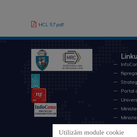
HCL 57.pdf
Linku
InfoCon
fiiprega
Strateg
Portal 
Univers
Minister
Ministe
Instituţ
Utilizăm module cookie
Consili