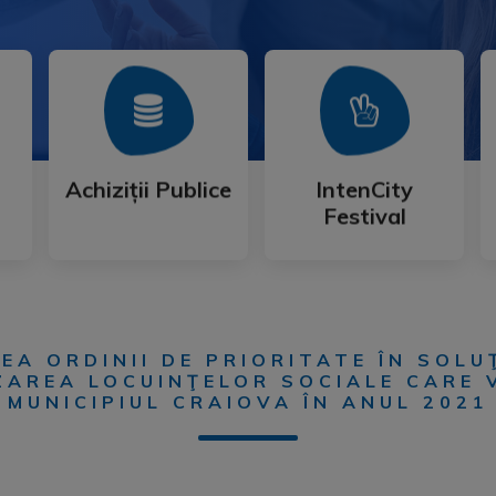
Mai Mult
Mai Mult
Festival
Achiziții Publice
IntenCity
Achiziții Publice
IntenCity
Festival
EA ORDINII DE PRIORITATE ÎN SOL
IZAREA LOCUINŢELOR SOCIALE CARE
MUNICIPIUL CRAIOVA ÎN ANUL 2021