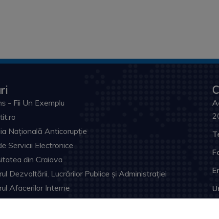
ri
C
s - Fii Un Exemplu
A
2
tit.ro
ia Națională Anticorupție
T
de Servicii Electronice
F
itatea din Craiova
Em
ul Dezvoltării, Lucrărilor Publice și Administrației
rul Afacerilor Interne
U
ia Prefectului Dolj
ul Judeţean Dolj