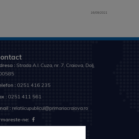
16/09/2021
ontact
dresa :
Strada A.I. Cuza, nr. 7, Craiova, Dolj,
00585
elefon :
0251 416 235
ax :
0251 411 561
ail :
relatiicupublicul@primariacraiova.ro
rmareste-ne: