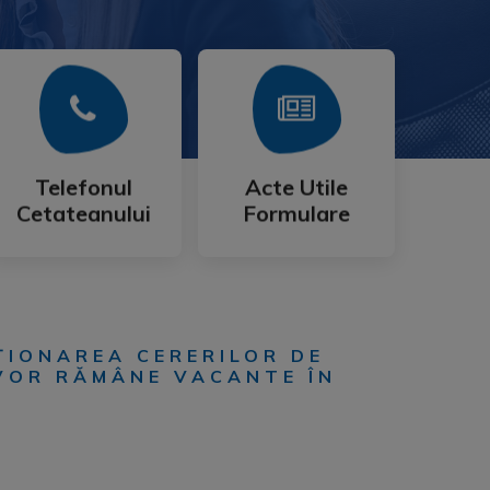
Mai Mult
Mai Mult
Cetateanului
Formulare
Telefonul
Acte Utile
Telefonul
Acte Utile
Cetateanului
Formulare
UŢIONAREA CERERILOR DE
 VOR RĂMÂNE VACANTE ÎN