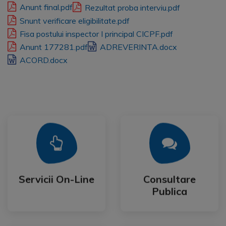
Anunt final.pdf
Rezultat proba interviu.pdf
Snunt verificare eligibilitate.pdf
Fisa postului inspector I principal CICPF.pdf
Anunt 177281.pdf
ADREVERINTA.docx
ACORD.docx
Mai Mult
Mai Mult
Publica
Servicii On-Line
Consultare
Servicii On-Line
Consultare
Publica