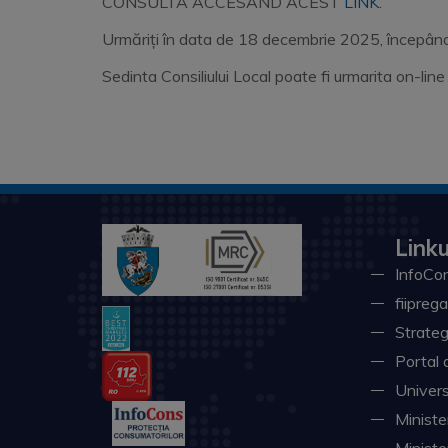
CONSULTA ACCESÂND ACEST
LINK
.
Urmăriți în data de 18 decembrie 2025, începând cu
Sedinta Consiliului Local poate fi urmarita on-li
Linku
InfoCon
fiiprega
Strateg
Portal 
Univers
Minister