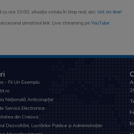
 ora 10:00, situația votului în timp real, aici:
Vot on-line!
ne accesand urmatorul link: Live streaming pe
YouTube
ri
C
s - Fii Un Exemplu
A
2
tit.ro
ia Națională Anticorupție
T
de Servicii Electronice
F
itatea din Craiova
Em
ul Dezvoltării, Lucrărilor Publice și Administrației