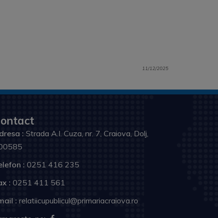
11/12/2025
ontact
dresa :
Strada A.I. Cuza, nr. 7, Craiova, Dolj,
00585
elefon :
0251 416 235
ax :
0251 411 561
ail :
relatiicupublicul@primariacraiova.ro