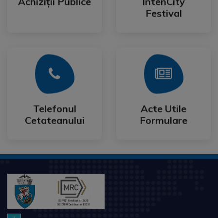
Achiziții Publice
IntenCity
Achiziții Publice
IntenCity
Festival
Mai Mult
Mai Mult
Cetateanului
Formulare
Telefonul
Acte Utile
Telefonul
Acte Utile
Cetateanului
Formulare