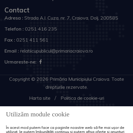
Contact
Adresa :
Strada A.I. Cuza, nr. 7, Craiova, Dolj, 200585
Telefon :
0251 416 235
Fax :
0251 411 561
Email :
relatiicupublicul@primariacraiova.ro
Urmareste-ne:
Copyright © 2026 Primăria Municipiului Craiova. Toate
drepturile rezervate.
Harta site
Politica de cookie-uri
Utilizăm module cookie
În acest mod putem face ca paginile noastre web să fie mai ușor de
utilizat, le putem îmbunătăți continuu și putem afișa oferte și anunțuri