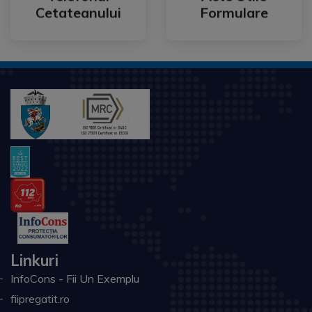
Telefonul
Acte Utile
Cetateanului
Formulare
Linkuri
InfoCons - Fii Un Exemplu
fiipregatit.ro