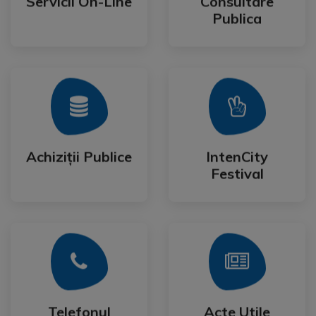
Servicii On-Line
Consultare
Servicii On-Line
Consultare
Publica
Mai Mult
Mai Mult
Festival
Achiziții Publice
IntenCity
Achiziții Publice
IntenCity
Festival
Mai Mult
Mai Mult
Cetateanului
Formulare
Telefonul
Acte Utile