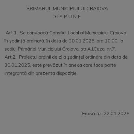
PRIMARUL MUNICIPIULUI CRAIOVA
D I S P U N E:
Art.1. Se convoacă Consiliul Local al Municipiului Craiova
în şedinţă ordinară, în data de 30.01.2025, ora 10,00, la
sediul Primăriei Municipiului Craiova, str.A.I.Cuza, nr.7.
Art.2. Proiectul ordinii de zi a ședinței ordinare din data de
30.01.2025, este prevăzut în anexa care face parte
integrantă din prezenta dispoziție.
Emisă azi 22.01.2025