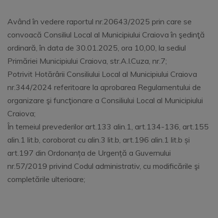
Având în vedere raportul nr.20643/2025 prin care se
convoacă Consiliul Local al Municipiului Craiova în şedinţă
ordinară, în data de 30.01.2025, ora 10,00, la sediul
Primăriei Municipiului Craiova, str.A.I.Cuza, nr.7;
Potrivit Hotărârii Consiliului Local al Municipiului Craiova
nr.344/2024 referitoare la aprobarea Regulamentului de
organizare şi funcţionare a Consiliului Local al Municipiului
Craiova;
În temeiul prevederilor art.133 alin.1, art.134-136, art.155
alin.1 lit.b, coroborat cu alin.3 lit.b, art.196 alin.1 lit.b și
art.197 din Ordonanța de Urgență a Guvernului
nr.57/2019 privind Codul administrativ, cu modificările şi
completările ulterioare;