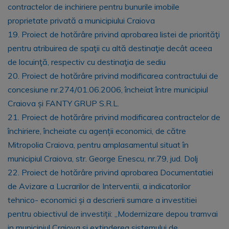
contractelor de inchiriere pentru bunurile imobile
proprietate privată a municipiului Craiova
19. Proiect de hotărâre privind aprobarea listei de priorităţi
pentru atribuirea de spaţii cu altă destinaţie decât aceea
de locuinţă, respectiv cu destinaţia de sediu
20. Proiect de hotărâre privind modificarea contractului de
concesiune nr.274/01.06.2006, încheiat între municipiul
Craiova și FANTY GRUP S.R.L.
21. Proiect de hotărâre privind modificarea contractelor de
închiriere, încheiate cu agenții economici, de către
Mitropolia Craiova, pentru amplasamentul situat în
municipiul Craiova, str. George Enescu, nr.79, jud. Dolj
22. Proiect de hotărâre privind aprobarea Documentatiei
de Avizare a Lucrarilor de Interventii, a indicatorilor
tehnico- economici și a descrierii sumare a investitiei
pentru obiectivul de investiții: „Modernizare depou tramvai
in municipiul Craiova si extinderea sistemului de