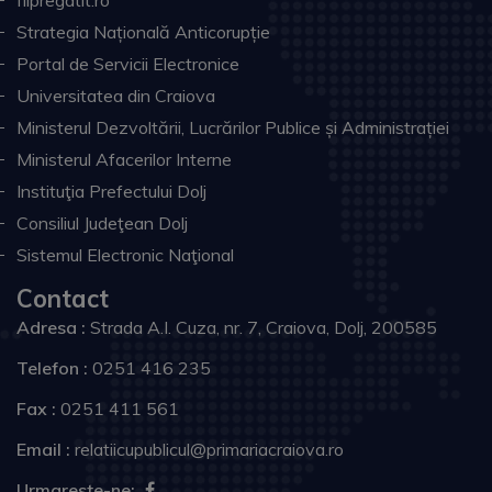
fiipregatit.ro
Strategia Națională Anticorupție
Portal de Servicii Electronice
Universitatea din Craiova
Ministerul Dezvoltării, Lucrărilor Publice și Administrației
Ministerul Afacerilor Interne
Instituţia Prefectului Dolj
Consiliul Judeţean Dolj
Sistemul Electronic Naţional
Contact
Adresa :
Strada A.I. Cuza, nr. 7, Craiova, Dolj, 200585
Telefon :
0251 416 235
Fax :
0251 411 561
Email :
relatiicupublicul@primariacraiova.ro
Urmareste-ne: