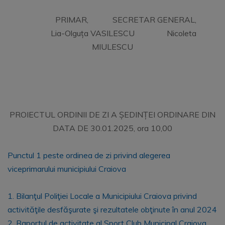
PRIMAR, SECRETAR GENERAL,
Lia-Olguța VASILESCU Nicoleta
MIULESCU
PROIECTUL ORDINII DE ZI A ȘEDINȚEI ORDINARE DIN
DATA DE 30.01.2025, ora 10,00
Punctul 1 peste ordinea de zi privind alegerea
viceprimarului municipiului Craiova
1. Bilanţul Poliţiei Locale a Municipiului Craiova privind
activităţile desfăşurate şi rezultatele obţinute în anul 2024
2. Raportul de activitate al Sport Club Municipal Craiova,