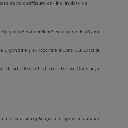
 care se va desfăşura on-line, în data de
a în şedinţă extraordinară, care se va desfăşura
e Organizare şi Funcţionare a Consiliului Local al
.3 lit.b, art.196 alin.1 lit.b și art.197 din Ordonanța
ura on-line, prin
aplicaţia pirs-eprim,
în data de