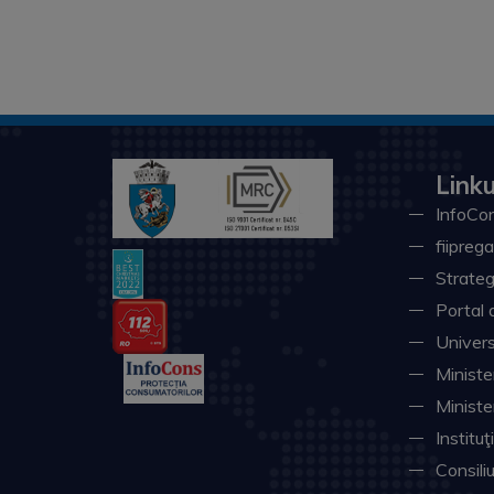
Linku
InfoCon
fiiprega
Strateg
Portal 
Univers
Minister
Ministe
Instituţ
Consili