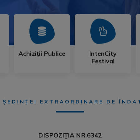
Mai Mult
Mai Mult
Festival
Achiziții Publice
IntenCity
Achiziții Publice
IntenCity
Festival
A ȘEDINȚEI EXTRAORDINARE DE ÎNDA
DISPOZIŢIA NR.6342