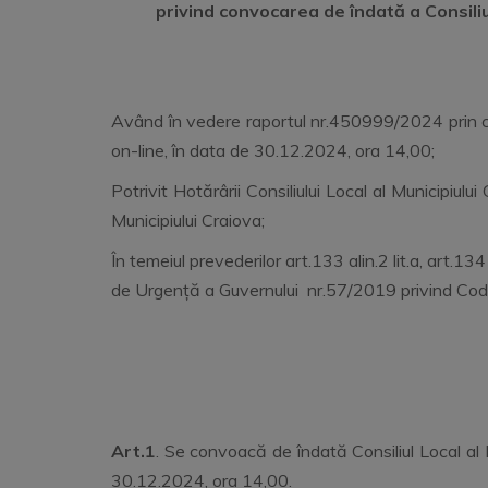
privind convocarea de îndată a Consiliul
Având în vedere raportul nr.450999/2024 prin ca
on-line, în data de 30.12.2024, ora 14,00;
Potrivit Hotărârii Consiliului Local al Municipiu
Municipiului Craiova;
În temeiul prevederilor art.133 alin.2 lit.a, art.134 
de Urgență a Guvernului nr.57/2019 privind Codul a
Art.1
. Se convoacă de îndată Consiliul Local al 
30.12.2024, ora 14,00.