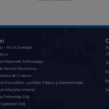
ri
C
s - Fii Un Exemplu
A
2
tit.ro
ia Națională Anticorupție
T
de Servicii Electronice
F
itatea din Craiova
Em
ul Dezvoltării, Lucrărilor Publice și Administrației
rul Afacerilor Interne
U
ia Prefectului Dolj
ul Judeţean Dolj