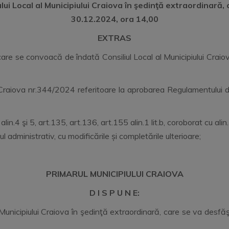
ui Local al Municipiului Craiova în şedinţă extraordinară,
30.12.2024, ora 14,00
EXTRAS
re se convoacă de îndată Consiliul Local al Municipiului Craiov
lui Craiova nr.344/2024 referitoare la aprobarea Regulamentului d
alin.4 şi 5, art.135, art.136, art.155 alin.1 lit.b, coroborat cu alin
dministrativ, cu modificările și completările ulterioare;
PRIMARUL MUNICIPIULUI CRAIOVA
D I S P U N E:
Municipiului Craiova în şedinţă extraordinară, care se va desfăş