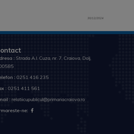
30/12/2024
ontact
dresa :
Strada A.I. Cuza, nr. 7, Craiova, Dolj,
00585
elefon :
0251 416 235
ax :
0251 411 561
ail :
relatiicupublicul@primariacraiova.ro
rmareste-ne: