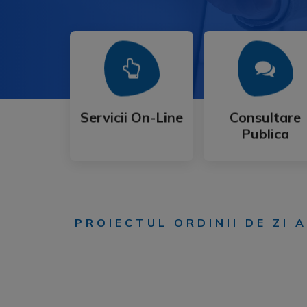
Mai Mult
Mai Mult
Publica
Servicii On-Line
Consultare
Servicii On-Line
Consultare
Publica
PROIECTUL ORDINII DE ZI 