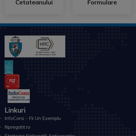
Cetateanului
Formulare
Linkuri
InfoCons - Fii Un Exemplu
fiipregatit.ro
Strategia Națională Anticorupție