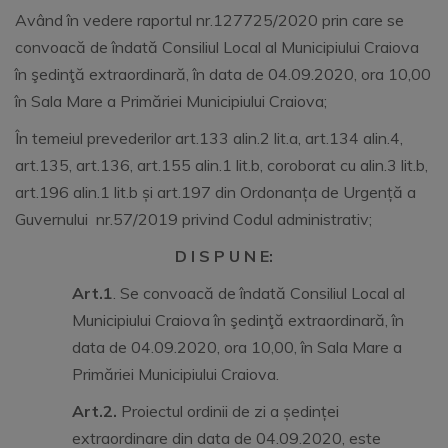
Având în vedere raportul nr.127725/2020 prin care se
convoacă de îndată Consiliul Local al Municipiului Craiova
în şedinţă extraordinară, în data de 04.09.2020, ora 10,00
în Sala Mare a Primăriei Municipiului Craiova;
În temeiul prevederilor art.133 alin.2 lit.a, art.134 alin.4,
art.135, art.136, art.155 alin.1 lit.b, coroborat cu alin.3 lit.b,
art.196 alin.1 lit.b și art.197 din Ordonanța de Urgență a
Guvernului nr.57/2019 privind Codul administrativ;
D I S P U N E:
Art.1
. Se convoacă de îndată Consiliul Local al
Municipiului Craiova în şedinţă extraordinară, în
data de 04.09.2020, ora 10,00, în Sala Mare a
Primăriei Municipiului Craiova.
Art.2.
Proiectul ordinii de zi a ședinței
extraordinare din data de 04.09.2020, este