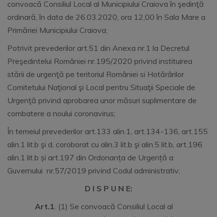
convoacă Consiliul Local al Municipiului Craiova în şedinţă
ordinară, în data de 26.03.2020, ora 12,00 în Sala Mare a
Primăriei Municipiului Craiova;
Potrivit prevederilor art.51 din Anexa nr.1 la Decretul
Preşedintelui României nr.195/2020 privind instituirea
stării de urgenţă pe teritoriul României si Hotărârilor
Comitetului Naţional şi Local pentru Situaţii Speciale de
Urgenţă privind aprobarea unor măsuri suplimentare de
combatere a noului coronavirus;
În temeiul prevederilor art.133 alin.1, art.134-136, art.155
alin.1 lit.b şi d, coroborat cu alin.3 lit.b şi alin.5 lit.b, art.196
alin.1 lit.b și art.197 din Ordonanța de Urgență a
Guvernului nr.57/2019 privind Codul administrativ;
D I S P U N E:
Art.1
. (1) Se convoacă Consiliul Local al