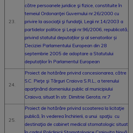
către persoanele juridice şi fizice, constituite în
temeiul Ordonanţei Guvernului nr.26/2000 cu
privire la asociaţii şi fundaţii, Legii nr.14/2003 a
partidelor politice şi Legii nr.96/2006, republicată,
privind statutul deputaților și al senatorilor și
Deciziei Parlamentului European din 28
septembrie 2005 de adoptare a Statutului
deputaților în Parlamentul European
Proiect de hotărâre privind concesionarea, către
S.C. Pieţe şi Târguri Craiova S.R.L., a terenului
aparţinând domeniului public al municipiului
Craiova, situat în str. Dimitrie Gerota, nr.7
Proiect de hotărâre privind scoaterea la licitaţie
publică, în vederea închirierii, a unui spaţiu cu
destinaţia de cabinet medical stomatologic situat
în cadrul Policlinicii Stomatologice Craioviţa Nouă