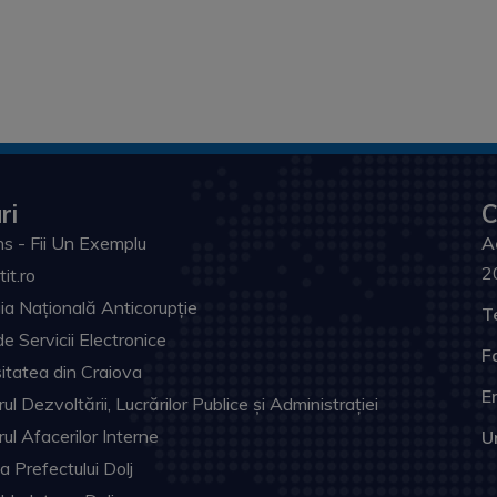
ri
C
s - Fii Un Exemplu
A
2
tit.ro
ia Națională Anticorupție
T
de Servicii Electronice
F
itatea din Craiova
Em
ul Dezvoltării, Lucrărilor Publice și Administrației
rul Afacerilor Interne
U
ia Prefectului Dolj