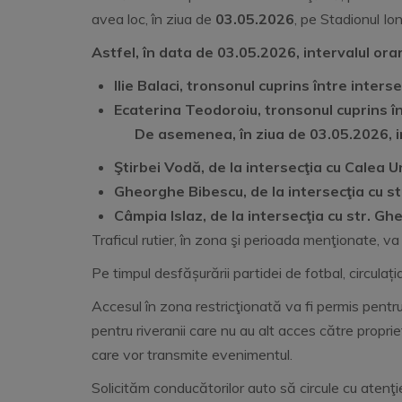
avea loc, în ziua de
03
.05.
2026
, pe Stadionul Io
Astfel, în data de 03
.05
.2026, intervalul ora
Ilie Balaci, tronsonul cuprins între inters
Ecaterina Teodoroiu, tronsonul cuprins înt
De asemenea, în ziua de 03.05.2026, i
Ştirbei Vodă, de la intersecţia cu Calea Un
Gheorghe Bibescu, de la intersecţia cu st
Câmpia Islaz, de la intersecţia cu str. Gh
Traficul rutier, în zona şi perioada menţionate, va
Pe timpul desfășurării partidei de fotbal, circula
Accesul în zona restricţionată va fi permis pentru
pentru riveranii care nu au alt acces către propri
care vor transmite evenimentul.
Solicităm conducătorilor auto să circule cu atenţie