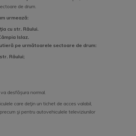
 sectoare de drum.
 cum urmează:
ia cu str. Râului.
Câmpia Islaz.
 rutieră pe următoarele sectoare de drum:
tr. Râului;
se va desfășura normal.
culele care deţin un tichet de acces valabil,
 precum şi pentru autovehiculele televiziunilor