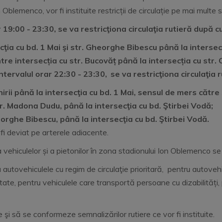
n Oblemenco, vor fi instituite restricții de circulație pe mai multe
r 19
:0
0
- 23:30, se va restricţiona circulaţia rutieră după
ecţia cu bd. 1 Mai şi str. Gheorghe Bibescu până la intersecţ
re intersecția cu str. Bucovăț până la intersecția cu str. 
ntervalul orar 22:30 - 23:30,
se va restricţiona circulaţia
irii până la intersecţia cu bd. 1 Mai, sensul de mers către s
r. Madona Dudu, până la intersecţia cu bd. Ştirbei Vodă;
eorghe Bibescu, până la intersecţia cu bd. Ştirbei Vodă.
 fi deviat pe arterele adiacente.
ția vehiculelor și a pietonilor în zona stadionului Ion Oblemenco 
 autovehiculele cu regim de circulaţie prioritară, pentru autovehi
etate, pentru vehiculele care transportă persoane cu dizabilități,
 şi să se conformeze semnalizărilor rutiere ce vor fi instituite.