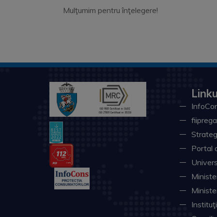
Mulţumim pentru înţelegere!
Linku
InfoCon
fiiprega
Strateg
Portal 
Univers
Minister
Ministe
Instituţ