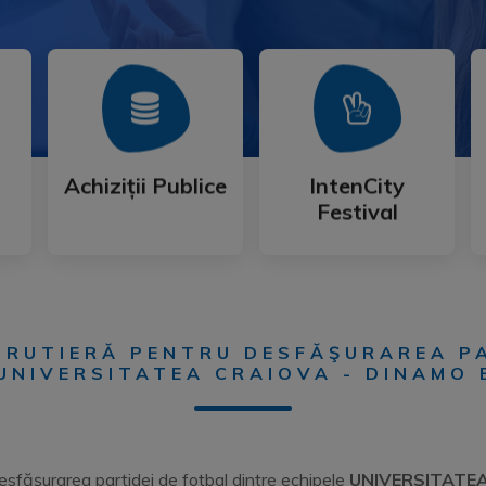
Mai Mult
Mai Mult
Festival
Achiziții Publice
IntenCity
Achiziții Publice
IntenCity
Festival
E RUTIERĂ PENTRU DESFĂŞURAREA P
 UNIVERSITATEA CRAIOVA - DINAMO 
esfăşurarea partidei de fotbal dintre echipele
UNIVERSITATEA