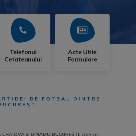
Mai Mult
Mai Mult
Cetateanului
Formulare
Telefonul
Acte Utile
Telefonul
Acte Utile
Cetateanului
Formulare
ARTIDEI DE FOTBAL DINTRE
BUCUREȘTI
 CRAIOVA şi
DINAMO BUCUREȘTI
,
care va