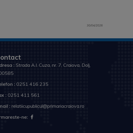
30/04/2026
ontact
dresa :
Strada A.I. Cuza, nr. 7, Craiova, Dolj,
00585
elefon :
0251 416 235
ax :
0251 411 561
ail :
relatiicupublicul@primariacraiova.ro
rmareste-ne: